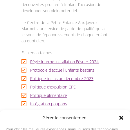
découvertes procure à l’enfant l’occasion de
développer son plein potentiel.
-- L’équipe/Offres d’emploi
Le Centre de la Petite Enfance Aux Joyeux
-- Les services
Marmots, un service de garde de qualité qui a
le souci de l’épanouissement de chaque enfant
-- Album photo
au quotidien.
-- Les heures d’ouverture et localisation
Fichiers attachés :
Pédagogie
Régie interne installation Février 2024
Protocole d’accueil Enfants besoins
-- Capsules pédagogiques
Politique-inclusion décembre 2023
-- Banque d'activité
Politique d’expulsion CPE
Politique alimentaire
-- Formations
Intégration poupons
-- Bottin des ressources du milieu
Protocole pour allergies et intolérances
Gérer le consentement
alimentaires
Parent et Inscription
Protocole couches lavables
Pour offrir les meilleures expériences, nous utilisons des technologies