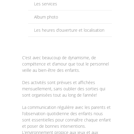
Les services
-- L’équipe du BC et leur rôle
Album photo
-- Conformité
Les heures d’ouverture et localisation
---- Lois et Règlements du MFA
---- Informations diverses sur la santé et sécurité
---- Traitement des plaintes (procédure et politique)
C’est avec beaucoup de dynamisme, de
compétence et d’amour que tout le personnel
-- Comment devenir RSGE
veille au bien-être des enfants.
Des activités sont prévues et affichées
---- Rôle de la RSGE
mensuellement, sans oublier des sorties qui
sont organisées tout au long de l’année!
---- Procédure de reconnaissance
La communication régulière avec les parents et
-- Heures d’ouverture
l’observation quotidienne des enfants nous
sont essentielles pour connaître chaque enfant
-- Nos milieux familiaux
et poser de bonnes interventions.
L’environnement propice aux jeux et aux
Installations