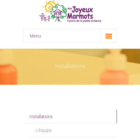
Menu
Accueil
À propos
Installations
-- Historique / Rapport d’activité
-- Mission et valeurs/ Protection des
renseignements personnels
-- Organigramme
Installations
-- Conseil d’administration
L’équipe
Garde éducative en milieu familial