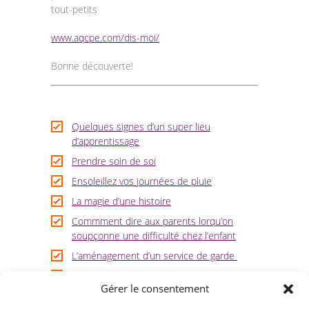
tout-petits
-- L’équipe/Offres d’emploi
www.aqcpe.com/dis-moi/
-- Les services
Bonne découverte!
-- Album photo
-- Les heures d’ouverture et localisation
Quelques signes d’un super lieu
d’apprentissage
Pédagogie
Prendre soin de soi
-- Capsules pédagogiques
Ensoleillez vos journées de pluie
-- Banque d'activité
La magie d’une histoire
Commment dire aux parents lorqu’on
-- Formations
soupçonne une difficulté chez l’enfant
L’aménagement d’un service de garde
-- Bottin des ressources du milieu
L’estime de soi chez les enfants
Parent et Inscription
Gérer le consentement
L’éveil à la lecture et à l’écriture, un gage