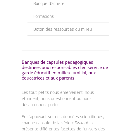
Banque d’activité
-- L’équipe du BC et leur rôle
Formations
-- Conformité
Bottin des ressources du milieu
---- Lois et Règlements du MFA
---- Informations diverses sur la santé et sécurité
---- Traitement des plaintes (procédure et politique)
Banques de capsules pédagogiques
destinées aux responsables d’en service de
-- Comment devenir RSGE
garde éducatif en milieu familial, aux
éducatrices et aux parents
---- Rôle de la RSGE
Les tout-petits nous émerveillent, nous
---- Procédure de reconnaissance
étonnent, nous questionnent ou nous
désarçonnent parfois.
-- Heures d’ouverture
En s’appuyant sur des données scientifiques,
-- Nos milieux familiaux
chaque capsule de la série «
Dis-moi…
»
présente différentes facettes de l’univers des
Installations