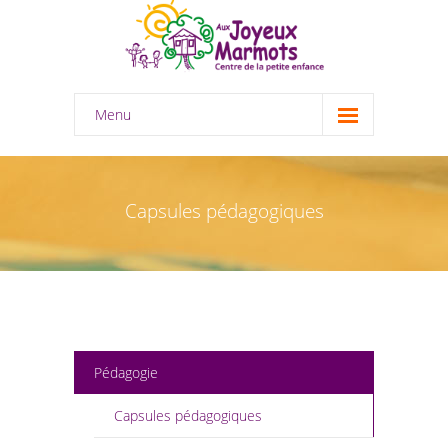
Menu
Accueil
À propos
Capsules pédagogiques
-- Historique / Rapport d’activité
-- Mission et valeurs/ Protection des
renseignements personnels
-- Organigramme
Pédagogie
-- Conseil d’administration
Capsules pédagogiques
Garde éducative en milieu familial